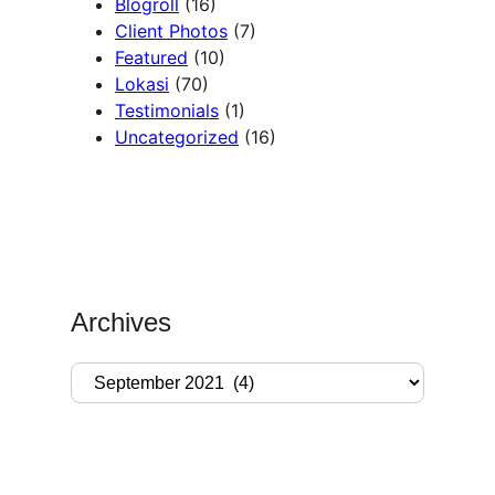
Blogroll
(16)
Client Photos
(7)
Featured
(10)
Lokasi
(70)
Testimonials
(1)
Uncategorized
(16)
Archives
A
r
c
h
i