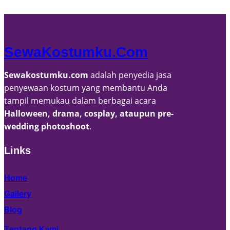
v
e
s
SewaKostumku.com
Sewakostumku.com
adalah penyedia jasa
penyewaan kostum yang membantu Anda
tampil memukau dalam berbagai acara
Halloween, drama, cosplay, ataupun pre-
wedding photoshoot
.
Links
Home
Gallery
Blog
Tentang Kami