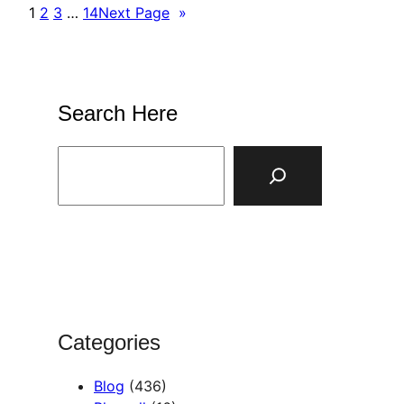
1
2
3
…
14
Next Page
»
Search Here
S
e
a
r
c
h
Categories
Blog
(436)