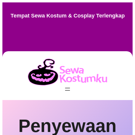
Skip
to
Tempat Sewa Kostum & Cosplay Terlengkap
content
Instagram
Facebook
TikTok
Pinterest
Penyewaan