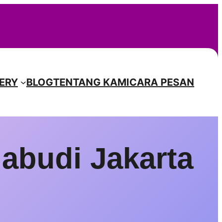
Instagr
Facebook
TikTok
Pinterest
ERY
BLOG
TENTANG KAMI
CARA PESAN
abudi Jakarta