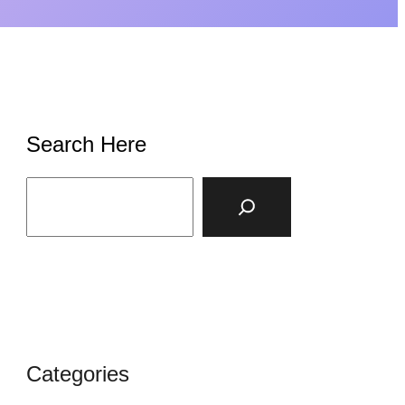
Search Here
S
e
a
r
c
h
Categories