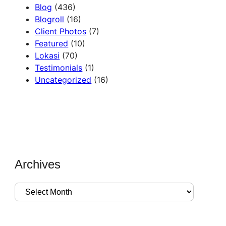
Blog
(436)
Blogroll
(16)
Client Photos
(7)
Featured
(10)
Lokasi
(70)
Testimonials
(1)
Uncategorized
(16)
Archives
A
r
c
h