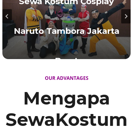
Sewa Kostum Pirates of
Sewa Kostum Cosplay
Sewa Kostum Tentara
Sewa Kostum Profesi Zoo
Sewa Kostum Petani
Caribbean Gambir Jakarta
Naruto Tambora Jakarta
Belanda di Pulogadung
Keeper Pasar Rebo Jakarta
Makasar Jakarta Timur
Jakarta
Pusat
Barat
OUR ADVANTAGES
Mengapa
SewaKostum