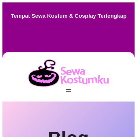
Skip
to
Tempat Sewa Kostum & Cosplay Terlengkap
content
Instagram
Facebook
TikTok
Pinterest