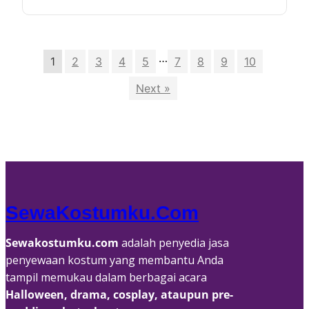
…
1
2
3
4
5
7
8
9
10
Next »
SewaKostumku.com
Sewakostumku.com
adalah penyedia jasa
penyewaan kostum yang membantu Anda
tampil memukau dalam berbagai acara
Halloween, drama, cosplay, ataupun pre-