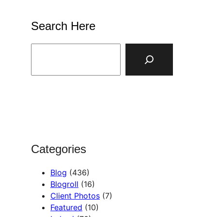
Search Here
S
e
a
r
c
h
Categories
Blog
(436)
Blogroll
(16)
Client Photos
(7)
Featured
(10)