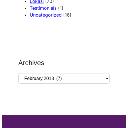
Lokasi
(70)
Testimonials
(1)
Uncategorized
(16)
Archives
A
r
c
h
i
v
e
s