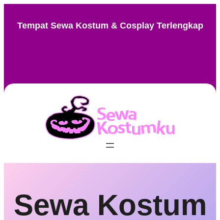
Skip
to
Tempat Sewa Kostum & Cosplay Terlengkap
content
Instagram
Facebook
TikTok
Pinterest
Sewa Kostum