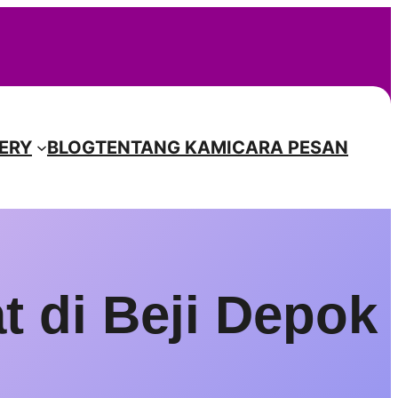
Instagr
Facebook
TikTok
Pinterest
ERY
BLOG
TENTANG KAMI
CARA PESAN
t di Beji Depok