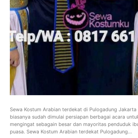
Sewa Kostum Arabian terdekat di Pulogadung Jakarta
biasanya sudah dimulai persiapan berbagai acara untuk 
mengingat sebagain besar dan mayoritas penduduk ibu
puasa. Sewa Kostum Arabian terdekat Pulogadung…