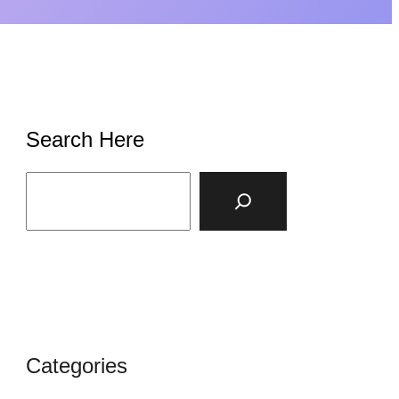
Search Here
S
e
a
r
c
h
Categories