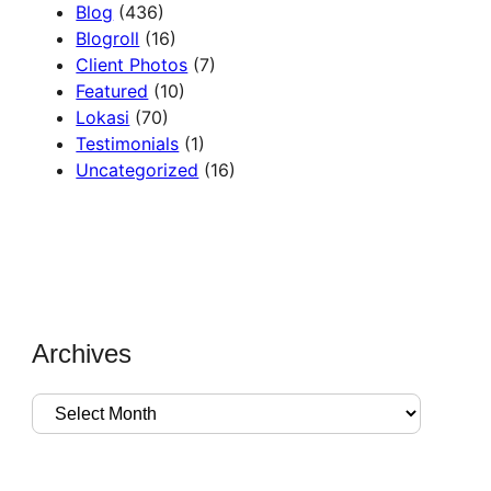
Blog
(436)
Blogroll
(16)
Client Photos
(7)
Featured
(10)
Lokasi
(70)
Testimonials
(1)
Uncategorized
(16)
Archives
A
r
c
h