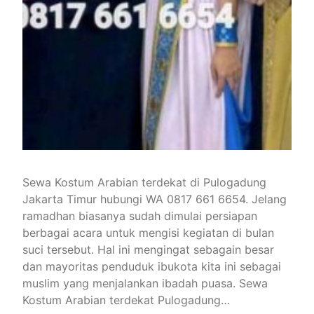
Sewa Kostum Arabian terdekat di Pulogadung
Jakarta Timur hubungi WA 0817 661 6654. Jelang
ramadhan biasanya sudah dimulai persiapan
berbagai acara untuk mengisi kegiatan di bulan
suci tersebut. Hal ini mengingat sebagain besar
dan mayoritas penduduk ibukota kita ini sebagai
muslim yang menjalankan ibadah puasa. Sewa
Kostum Arabian terdekat Pulogadung…