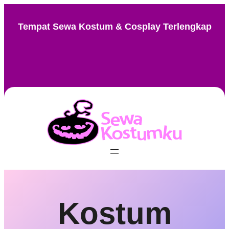
Skip
to
Tempat Sewa Kostum & Cosplay Terlengkap
content
Instagram
Facebook
TikTok
Pinterest
Kostum