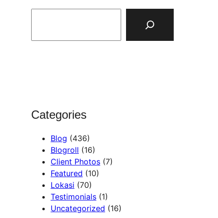
S
e
a
r
c
h
Categories
Blog
(436)
Blogroll
(16)
Client Photos
(7)
Featured
(10)
Lokasi
(70)
Testimonials
(1)
Uncategorized
(16)