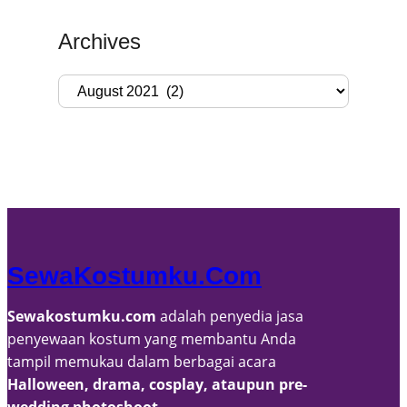
Archives
A
r
c
h
i
v
e
s
SewaKostumku.com
Sewakostumku.com
adalah penyedia jasa
penyewaan kostum yang membantu Anda
tampil memukau dalam berbagai acara
Halloween, drama, cosplay, ataupun pre-
wedding photoshoot
.