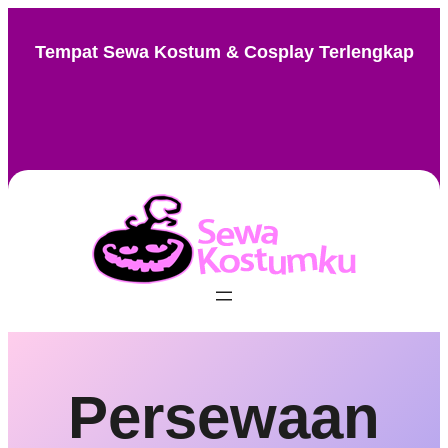
Skip
to
Tempat Sewa Kostum & Cosplay Terlengkap
content
Instagram
Facebook
TikTok
Pinterest
Persewaan