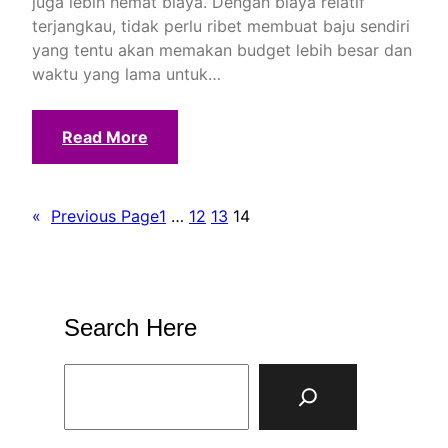
juga lebih hemat biaya. Dengan biaya relatif
terjangkau, tidak perlu ribet membuat baju sendiri
yang tentu akan memakan budget lebih besar dan
waktu yang lama untuk…
Read More
«
Previous Page
1
…
12
13
14
Search Here
S
e
a
r