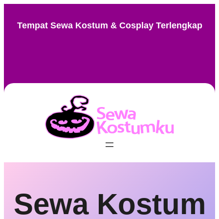
Skip
to
Tempat Sewa Kostum & Cosplay Terlengkap
content
Instagram
Facebook
TikTok
Pinterest
Sewa Kostum