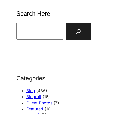
Search Here
S
e
a
r
c
h
Categories
Blog
(436)
Blogroll
(16)
Client Photos
(7)
Featured
(10)