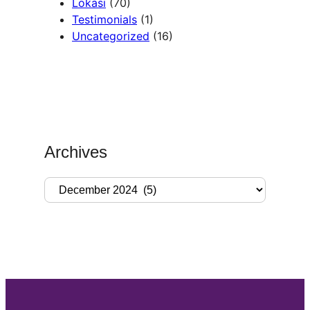
Lokasi
(70)
Testimonials
(1)
Uncategorized
(16)
Archives
A
r
c
h
i
v
e
s