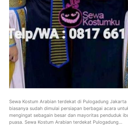
Sewa Kostum Arabian terdekat di Pulogadung Jakarta
biasanya sudah dimulai persiapan berbagai acara untuk 
mengingat sebagain besar dan mayoritas penduduk ibu
puasa. Sewa Kostum Arabian terdekat Pulogadung…