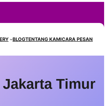
Instagr
Facebook
TikTok
Pinterest
ERY
BLOG
TENTANG KAMI
CARA PESAN
Jakarta Timur