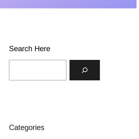
Search Here
S
e
a
r
c
h
Categories