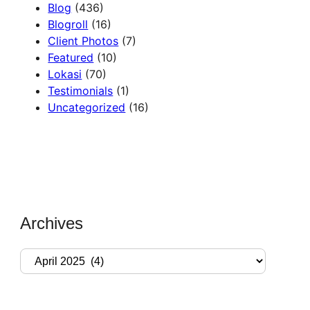
Blog
(436)
Blogroll
(16)
Client Photos
(7)
Featured
(10)
Lokasi
(70)
Testimonials
(1)
Uncategorized
(16)
Archives
A
r
c
h