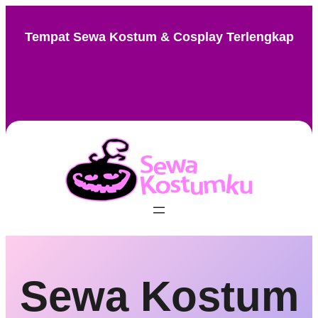
Skip
to
Tempat Sewa Kostum & Cosplay Terlengkap
content
Instagram
Facebook
TikTok
Pinterest
Sewa Kostum