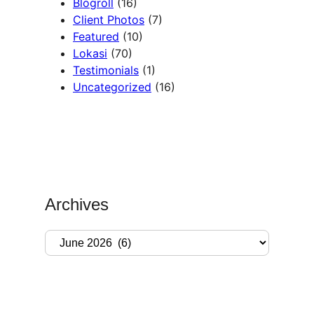
Blogroll
(16)
Client Photos
(7)
Featured
(10)
Lokasi
(70)
Testimonials
(1)
Uncategorized
(16)
Archives
A
r
c
h
i