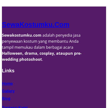
v
e
s
SewaKostumku.com
Sewakostumku.com
adalah penyedia jasa
penyewaan kostum yang membantu Anda
tampil memukau dalam berbagai acara
Halloween, drama, cosplay, ataupun pre-
wedding photoshoot
.
Links
Home
Gallery
Blog
Tentang Kami