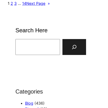
1
2
3
…
14
Next Page
»
Search Here
S
e
a
r
c
h
Categories
Blog
(436)