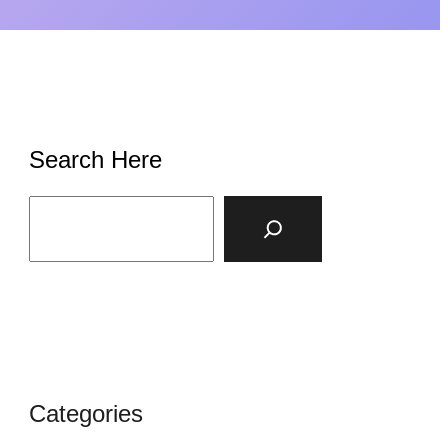
Search Here
S
e
a
r
c
h
Categories