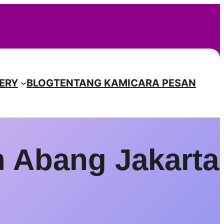
Instagr
Facebook
TikTok
Pinterest
ERY
BLOG
TENTANG KAMI
CARA PESAN
 Abang Jakarta