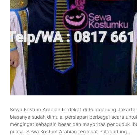
Sewa Kostum Arabian terdekat di Pulogadung Jakarta
biasanya sudah dimulai persiapan berbagai acara untuk 
mengingat sebagain besar dan mayoritas penduduk ibu
puasa. Sewa Kostum Arabian terdekat Pulogadung…