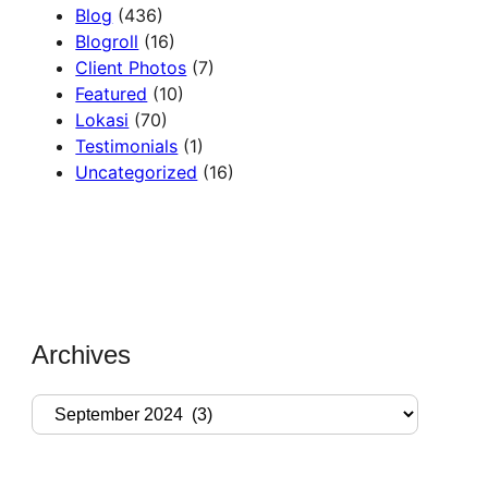
Blog
(436)
Blogroll
(16)
Client Photos
(7)
Featured
(10)
Lokasi
(70)
Testimonials
(1)
Uncategorized
(16)
Archives
A
r
c
h