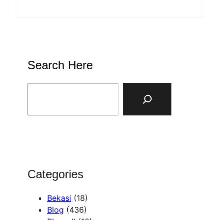
Search Here
S
e
a
r
c
h
Categories
Bekasi
(18)
Blog
(436)