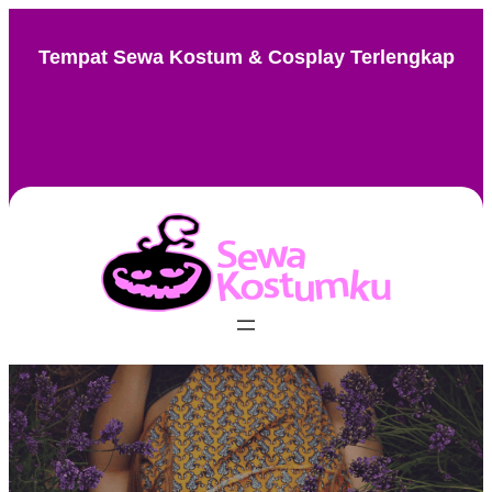
Skip
to
Tempat Sewa Kostum & Cosplay Terlengkap
content
Instagram
Facebook
TikTok
Pinterest