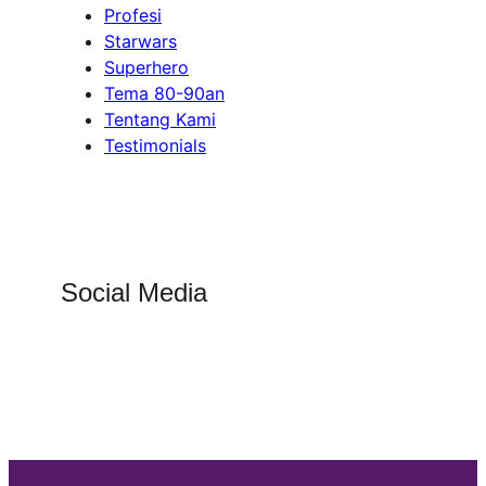
Profesi
Starwars
Superhero
Tema 80-90an
Tentang Kami
Testimonials
Social Media
Facebook
Instagram
Twitter
YouTube
LinkedIn