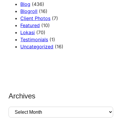
Blog
(436)
Blogroll
(16)
Client Photos
(7)
Featured
(10)
Lokasi
(70)
Testimonials
(1)
Uncategorized
(16)
Archives
A
r
c
h