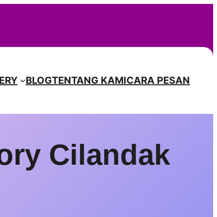
Instagr
Facebook
TikTok
Pinterest
ERY
BLOG
TENTANG KAMI
CARA PESAN
ory Cilandak