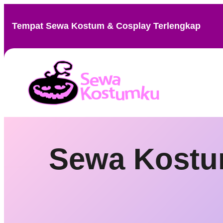
Skip
to
Tempat Sewa Kostum & Cosplay Terlengkap
content
Sewa Kostum