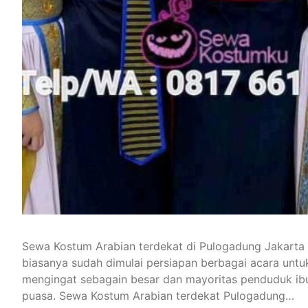
Sewa Kostum Arabian terdekat di Pulogadung Jakarta
biasanya sudah dimulai persiapan berbagai acara untuk 
mengingat sebagain besar dan mayoritas penduduk ibu
puasa. Sewa Kostum Arabian terdekat Pulogadung…