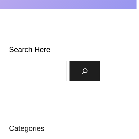
Search Here
S
e
a
r
c
h
Categories