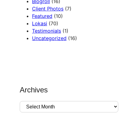
Blogroll
(16)
Client Photos
(7)
Featured
(10)
Lokasi
(70)
Testimonials
(1)
Uncategorized
(16)
Archives
A
r
c
h
i