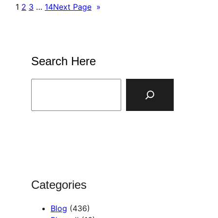
1
2
3
…
14
Next Page
»
Search Here
S
e
a
r
c
h
Categories
Blog
(436)