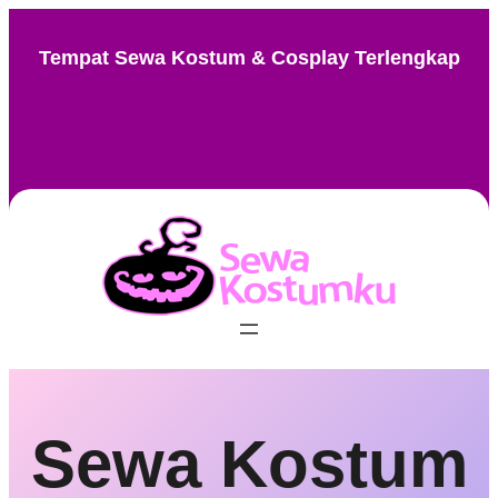
Skip
to
Tempat Sewa Kostum & Cosplay Terlengkap
content
Instagram
Facebook
TikTok
Pinterest
Sewa Kostum