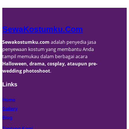
v
e
s
SewaKostumku.com
Sewakostumku.com
adalah penyedia jasa
penyewaan kostum yang membantu Anda
tampil memukau dalam berbagai acara
Halloween, drama, cosplay, ataupun pre-
wedding photoshoot
.
Links
Home
Gallery
Blog
Tentang Kami