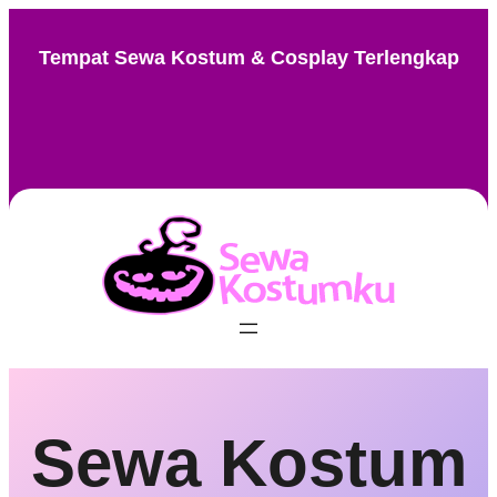
Skip
to
Tempat Sewa Kostum & Cosplay Terlengkap
content
Instagram
Facebook
TikTok
Pinterest
Sewa Kostum