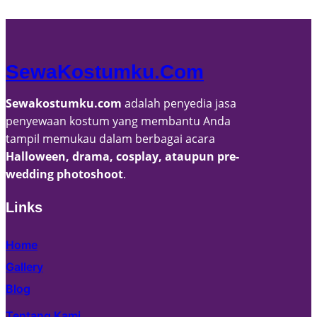
v
e
s
SewaKostumku.com
Sewakostumku.com
adalah penyedia jasa
penyewaan kostum yang membantu Anda
tampil memukau dalam berbagai acara
Halloween, drama, cosplay, ataupun pre-
wedding photoshoot
.
Links
Home
Gallery
Blog
Tentang Kami