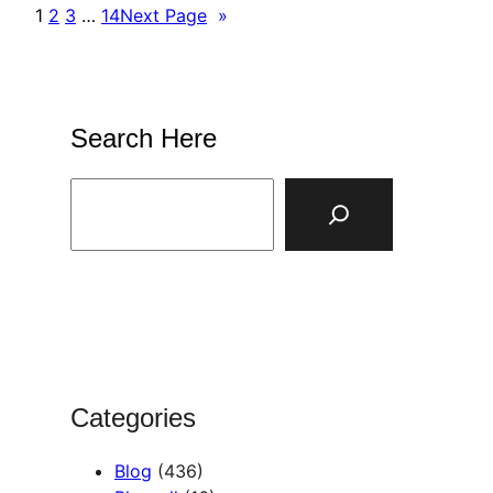
1
2
3
…
14
Next Page
»
Search Here
S
e
a
r
c
h
Categories
Blog
(436)