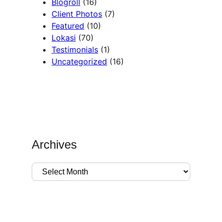
Blogroll
(16)
Client Photos
(7)
Featured
(10)
Lokasi
(70)
Testimonials
(1)
Uncategorized
(16)
Archives
A
r
c
h
i