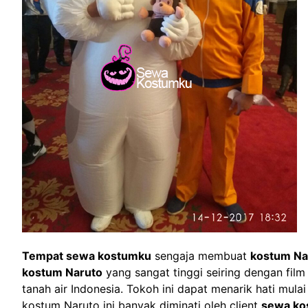
Tempat sewa kostumku
sengaja membuat
kostum Na
kostum Naruto
yang sangat tinggi seiring dengan film 
tanah air Indonesia. Tokoh ini dapat menarik hati mul
kostum Naruto ini banyak diminati oleh client
sewa ko