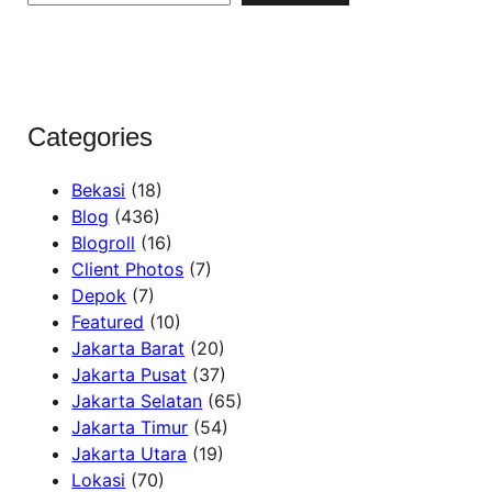
r
c
h
Categories
Bekasi
(18)
Blog
(436)
Blogroll
(16)
Client Photos
(7)
Depok
(7)
Featured
(10)
Jakarta Barat
(20)
Jakarta Pusat
(37)
Jakarta Selatan
(65)
Jakarta Timur
(54)
Jakarta Utara
(19)
Lokasi
(70)