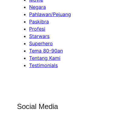
Negara
Pahlawan/Pejuang
Paskibra
Profesi
Starwars
Superhero
Tema 80-90an
Tentang Kami
Testimonials
Social Media
Facebook
Instagram
Twitter
YouTube
LinkedIn