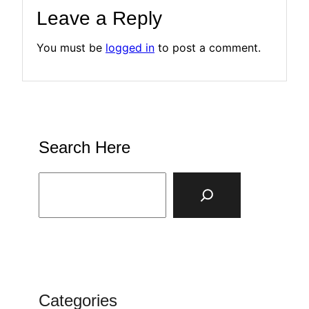
Leave a Reply
You must be
logged in
to post a comment.
Search Here
S
e
a
r
c
h
Categories