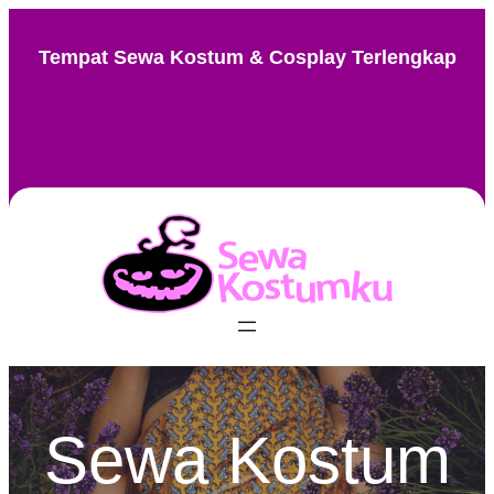
Skip
to
Tempat Sewa Kostum & Cosplay Terlengkap
content
Instagram
Facebook
TikTok
Pinterest
Sewa Kostum