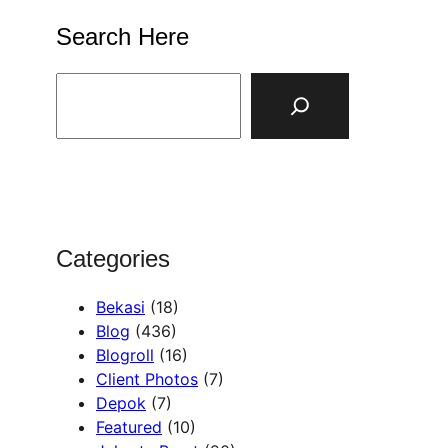
Search Here
S
e
a
r
c
h
Categories
Bekasi
(18)
Blog
(436)
Blogroll
(16)
Client Photos
(7)
Depok
(7)
Featured
(10)