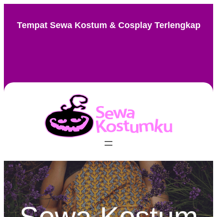
Skip
to
Tempat Sewa Kostum & Cosplay Terlengkap
content
Instagram
Facebook
TikTok
Pinterest