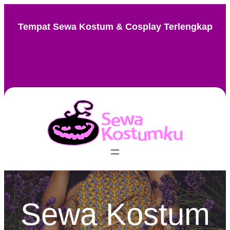
Skip
to
Tempat Sewa Kostum & Cosplay Terlengkap
content
Instagram
Facebook
TikTok
Pinterest
Sewa Kostum