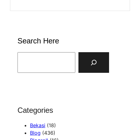
Search Here
S
e
a
r
c
h
Categories
Bekasi
(18)
Blog
(436)