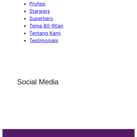
Profesi
Starwars
Superhero
Tema 80-90an
Tentang Kami
Testimonials
Social Media
Facebook
Instagram
Twitter
YouTube
LinkedIn